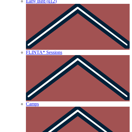
Early Bird (u12)
FLINTA* Sessions
Camps