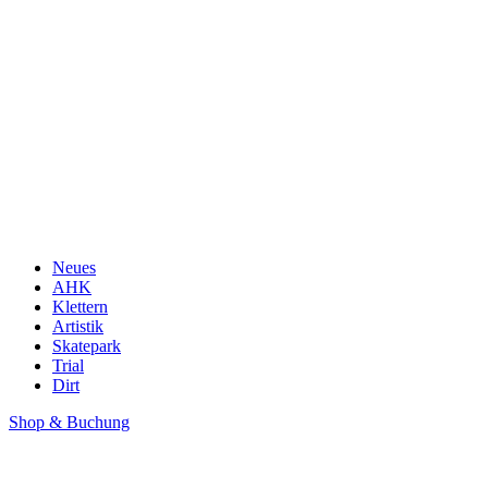
Neues
AHK
Klettern
Artistik
Skatepark
Trial
Dirt
Shop & Buchung