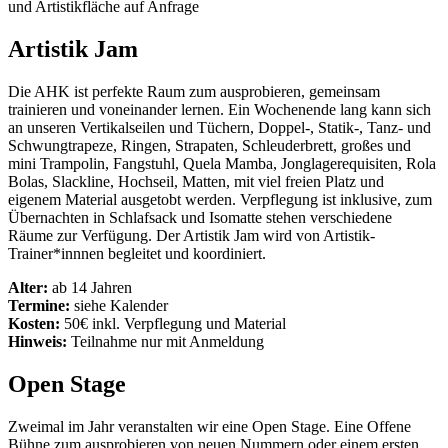
und Artistikfläche auf Anfrage
Artistik Jam
Die AHK ist perfekte Raum zum ausprobieren, gemeinsam
trainieren und voneinander lernen. Ein Wochenende lang kann sich
an unseren Vertikalseilen und Tüchern, Doppel-, Statik-, Tanz- und
Schwungtrapeze, Ringen, Strapaten, Schleuderbrett, großes und
mini Trampolin, Fangstuhl, Quela Mamba, Jonglagerequisiten, Rola
Bolas, Slackline, Hochseil, Matten, mit viel freien Platz und
eigenem Material ausgetobt werden. Verpflegung ist inklusive, zum
Übernachten in Schlafsack und Isomatte stehen verschiedene
Räume zur Verfügung. Der Artistik Jam wird von Artistik-
Trainer*innnen begleitet und koordiniert.
Alter:
ab 14 Jahren
Termine:
siehe Kalender
Kosten:
50€ inkl. Verpflegung und Material
Hinweis:
Teilnahme nur mit Anmeldung
Open Stage
Zweimal im Jahr veranstalten wir eine Open Stage. Eine Offene
Bühne zum ausprobieren von neuen Nummern oder einem ersten