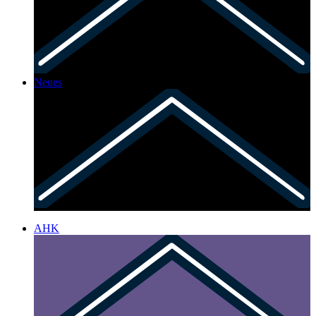
Neues
AHK