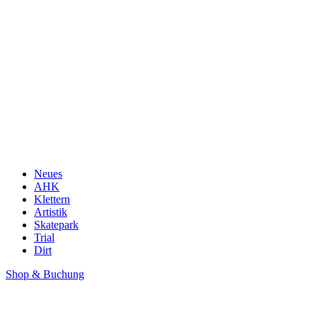
Neues
AHK
Klettern
Artistik
Skatepark
Trial
Dirt
Shop & Buchung