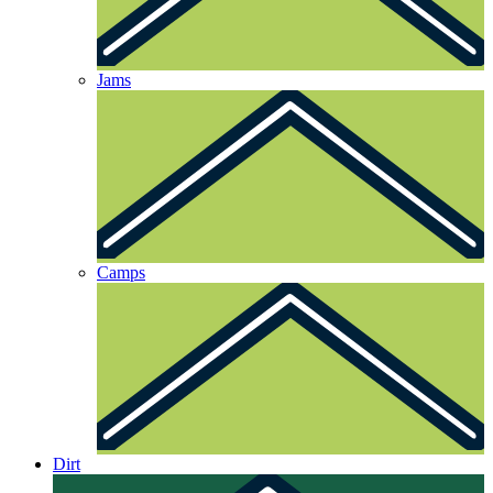
Jams
Camps
Dirt