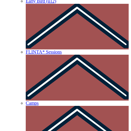
Early Bird (u12)
FLINTA* Sessions
Camps