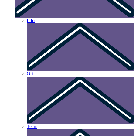
Info
Ort
Team