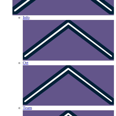
Info
Ort
Team