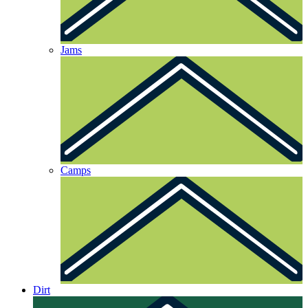
Jams
Camps
Dirt