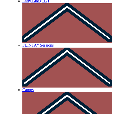
Early Bird (u12)
FLINTA* Sessions
Camps