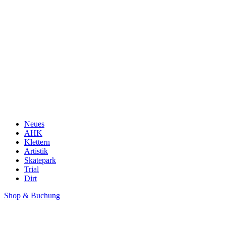
Neues
AHK
Klettern
Artistik
Skatepark
Trial
Dirt
Shop & Buchung