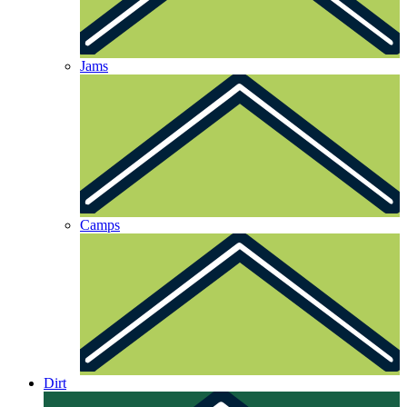
Jams
Camps
Dirt