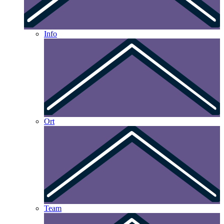
Info
Ort
Team