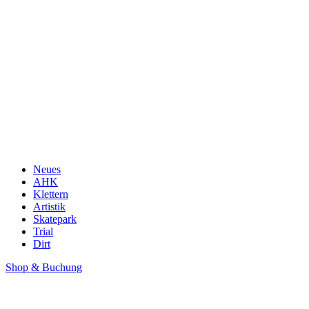
Neues
AHK
Klettern
Artistik
Skatepark
Trial
Dirt
Shop & Buchung