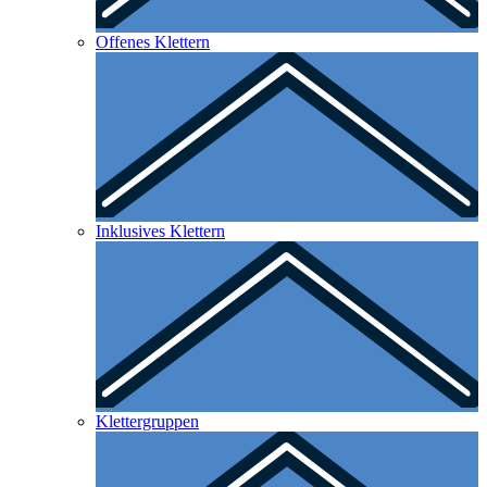
Offenes Klettern
Inklusives Klettern
Klettergruppen