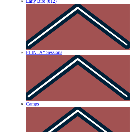
Early Bird (u12)
FLINTA* Sessions
Camps