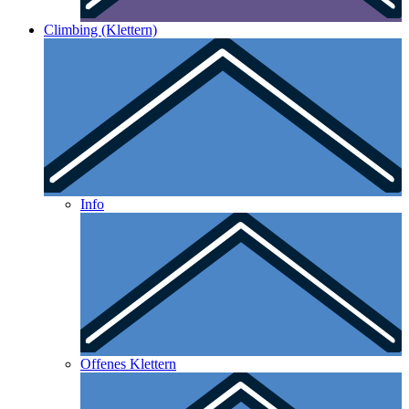
Climbing (Klettern)
Info
Offenes Klettern