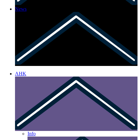
News
AHK
Info